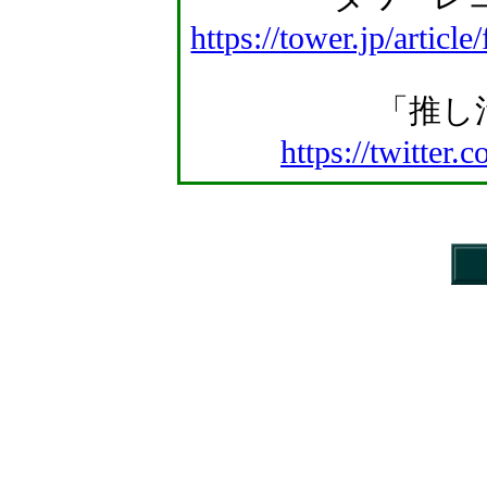
https://tower.jp/artic
「推し活
https://twitte